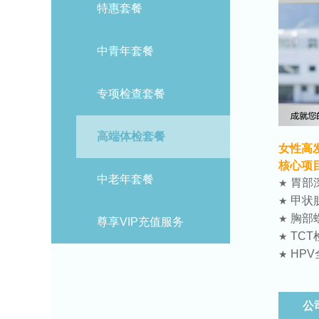
特惠套餐
中青年套餐
专项检查套餐
高端体检套餐
女性高
核心项
中老年套餐
胃部
★
甲状
★
胸部
★
尊享VIP充值服务
TCT
★
HPV
★
公