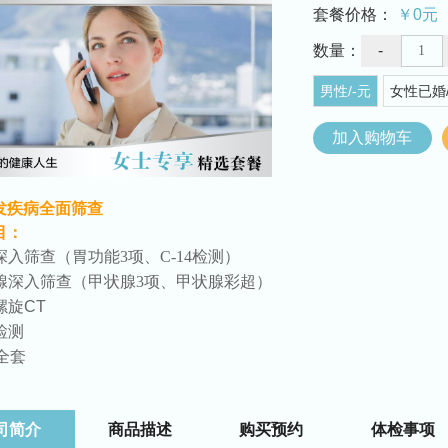
套餐价格：
￥0元
数量：
-
男性/-元
女性已婚/
加入购物车
发疾病全面筛查
目：
深入筛查
（胃功能3项、C-14检测）
腺深入筛查
（甲状腺3项、甲状腺彩超）
螺旋CT
检测
全套
司简介
商品描述
购买预约
体检事项